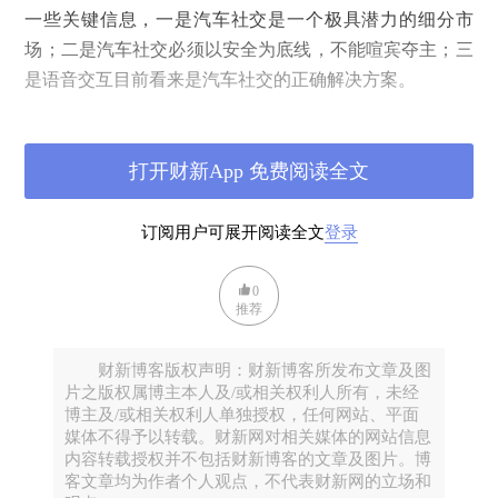
一些关键信息，一是汽车社交是一个极具潜力的细分市
场；二是汽车社交必须以安全为底线，不能喧宾夺主；三
是语音交互目前看来是汽车社交的正确解决方案。
汽车社交，“吃螃蟹”的人来了
打开财新App 免费阅读全文
马化腾为何要做汽车社交？我认为主要还是看重汽车社交
订阅用户可展开阅读全文
登录
市场的巨大潜在商业价值。我们来看一组基本数据：公安
部数据显示，截至2017年底，中国机动车保有量达3.10亿
0
辆，其中汽车2.17亿辆；机动车驾驶人达3.85亿人，其中
推荐
汽车驾驶人3.42亿人。
财新博客版权声明：财新博客所发布文章及图
片之版权属博主本人及/或相关权利人所有，未经
博主及/或相关权利人单独授权，任何网站、平面
媒体不得予以转载。财新网对相关媒体的网站信息
内容转载授权并不包括财新博客的文章及图片。博
客文章均为作者个人观点，不代表财新网的立场和